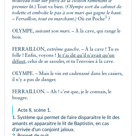
nouveau tour sur pivot de la cloison ramenant le
premier lit.
) Tout va bien. (
Olympe sort du cabinet de
toilette et emboîte le pas à son mari qui gagne le haut.
3
– Ferraillon, tout en marchant.)
Où est
Poche
?
OLYMPE,
suivant son mari.
– À la cave, qui range le
bois.
FERRAILLON,
extrême gauche.
– À la cave ! Tu es
folle ! Enfin, voyons !
Je t'ai dit qu'il n'avait qu'un
défaut
, celui de se saouler, et tu l'envoies à la cave.
OLYMPE. – Mais le vin est cadenassé dans les casiers,
il n'y a pas de danger.
FERRAILLON. – Ah ! c'est que, je le connais, le
bougre.
Acte II, scène 1.
1.
Système qui permet de faire disparaitre le lit des
amants et apparaitre le lit de Baptistin, en cas
d'arrivée d'un conjoint jaloux.
2.
Bonnet de nuit.