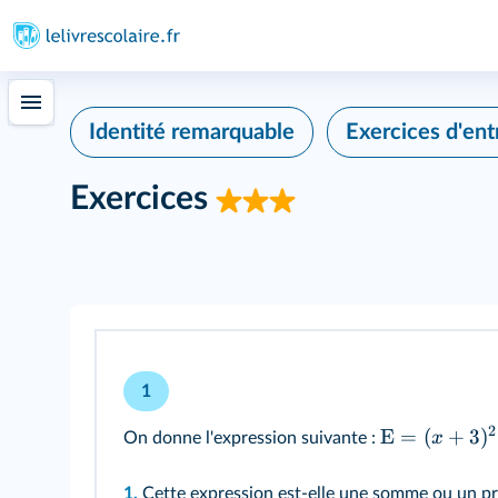
Identité remarquable
Exercices d'en
Exercices
1
2
E
=
(
+
3
)
x
On donne l'expression suivante :
1.
Cette expression est-elle une somme ou un pr