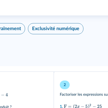
traînement
Exclusivité numérique
2
−
4
Factoriser les expressions su
2
F
=
(
2
−
5
)
−
25
x
1.
oduit ?