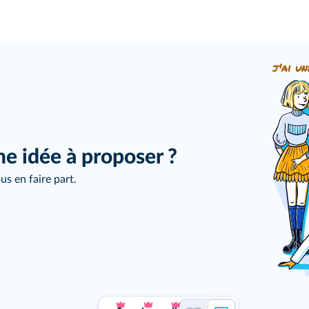
j'ai un
ne idée à proposer ?
us en faire part.