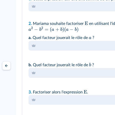
E
2.
Mariama souhaite factoriser
en utilisant l'
2
2
−
=
(
+
)
(
−
)
a
b
a
b
a
b
a
a.
Quel facteur jouerait le rôle de
?
b
b.
Quel facteur jouerait le rôle de
?
E
3.
Factoriser alors l'expression
.