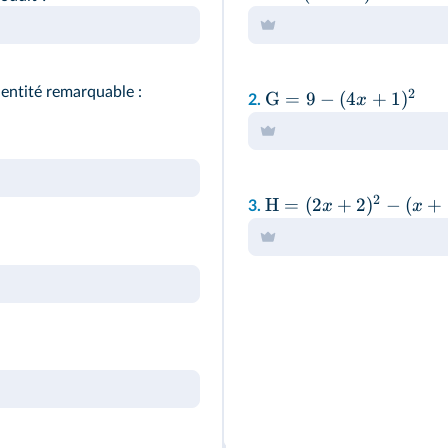
identité remarquable :
2
G
=
9
−
(
4
+
1
)
x
2.
2
H
=
(
2
+
2
)
−
(
+
x
x
3.