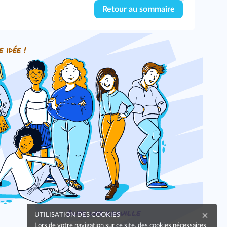
Retour au sommaire
e idée !
Oups, une coquille
UTILISATION DES COOKIES
Lors de votre navigation sur ce site, des cookies nécessaires