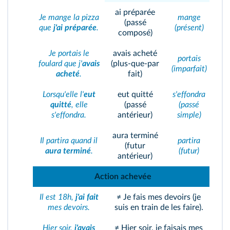
ai préparée
Je mange la pizza
mange
(passé
que
j'ai préparée
.
(présent)
composé)
Je portais le
avais acheté
portais
foulard que j'
avais
(plus‑que‑par
(imparfait)
acheté
.
fait)
Lorsqu'elle l'
eut
eut quitté
s'effondra
quitté
, elle
(passé
(passé
s'effondra.
antérieur)
simple)
aura terminé
Il partira quand il
partira
(futur
aura terminé
.
(futur)
antérieur)
Action achevée
Il est 18h,
j'ai fait
≠ Je fais mes devoirs (je
mes devoirs.
suis en train de les faire).
Hier soir,
j'avais
≠ Hier soir, je faisais mes