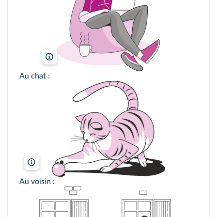
Freepik
Au chat :
Freepik
Au voisin :