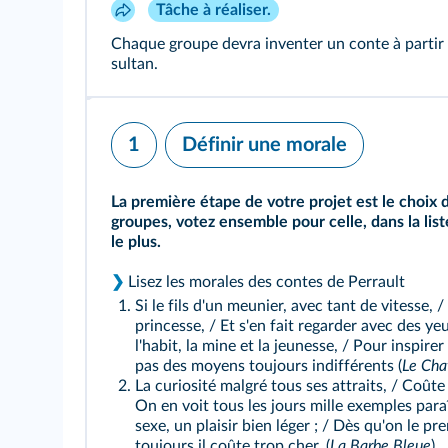
Tâche à réaliser.
Chaque groupe devra inventer un conte à partir d
sultan.
1
Définir une morale
La première étape de votre projet est le choix 
groupes, votez ensemble pour celle, dans la list
le plus.
❯
Lisez les morales des contes de Perrault
Si le fils d'un meunier, avec tant de vitesse,
princesse, / Et s'en fait regarder avec des y
l'habit, la mine et la jeunesse, / Pour inspire
pas des moyens toujours indifférents (
Le Cha
La curiosité malgré tous ses attraits, / Coûte
On en voit tous les jours mille exemples paraî
sexe, un plaisir bien léger ; / Dès qu'on le pre
toujours il coûte trop cher. (
La Barbe Bleue
)