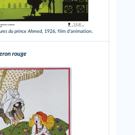
ures du prince Ahmed
, 1926, film d'animation.
mbH/DR/TCD
peron rouge