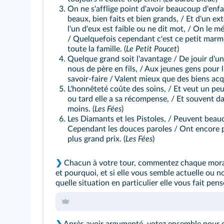
On ne s'afflige point d'avoir beaucoup d'enfa
beaux, bien faits et bien grands, / Et d'un exté
l'un d'eux est faible ou ne dit mot, / On le mépr
/ Quelquefois cependant c'est ce petit marm
toute la famille. (
Le Petit Poucet
)
Quelque grand soit l'avantage / De jouir d'un
nous de père en fils, / Aux jeunes gens pour l'o
savoir-faire / Valent mieux que des biens acqu
L'honnêteté coûte des soins, / Et veut un pe
ou tard elle a sa récompense, / Et souvent d
moins. (
Les Fées
)
Les Diamants et les Pistoles, / Peuvent beauco
Cependant les douces paroles / Ont encore pl
plus grand prix. (
Les Fées
)
❯
Chacun à votre tour, commentez chaque morale
et pourquoi, et si elle vous semble actuelle ou 
quelle situation en particulier elle vous fait pens