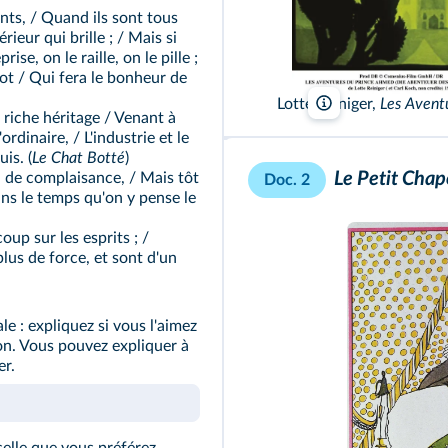
nts, / Quand ils sont tous
rieur qui brille ; / Mais si
ise, on le raille, on le pille ;
ot / Qui fera le bonheur de
Lotte Reiniger,
Les Avent
Comenius-Film G
 riche héritage / Venant à
rdinaire, / L'industrie et le
is. (
Le Chat Botté
)
Le Petit Cha
u de complaisance, / Mais tôt
Doc. 2
ans le temps qu'on y pense le
up sur les esprits ; /
us de force, et sont d'un
 : expliquez si vous l'aimez
non. Vous pouvez expliquer à
er.