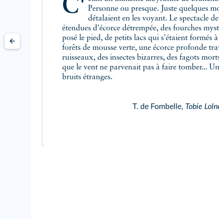
C'était un immense labyrinthe de branches humides et tortueuses.
Personne ou presque. Juste quelques mo
détalaient en les voyant. Le spectacle de 
étendues d'écorce détrempée, des fourches mysté
posé le pied, de petits lacs qui s'étaient formés 
forêts de mousse verte, une écorce profonde tra
ruisseaux, des insectes bizarres, des fagots mort
que le vent ne parvenait pas à faire tomber... U
bruits étranges.
T. de Fombelle,
Tobie Loln