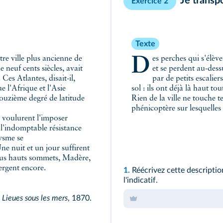
Je transpo
Exercice 2
Texte
Des perches qui s'élèvent du sol à grande distance les unes des autres
tre ville plus ancienne de
 neuf cents siècles, avait
et se perdent au-dess
 Ces Atlantes, disait-il,
par de petits escalie
 l'Afrique et l'Asie
sol : ils ont déjà là haut to
ouzième degré de latitude
Rien de la ville ne touche t
phénicoptère sur lesquelles 
 voulurent l'imposer
t l'indomptable résistance
lysme se
ne nuit et un jour suffirent
plus hauts sommets, Madère,
mergent encore.
1.
Réécrivez cette description
l'indicatif.
 Lieues sous les mers
, 1870.