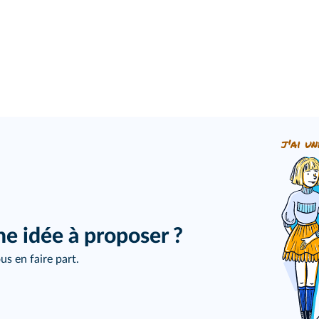
j'ai un
ne idée à proposer ?
us en faire part.