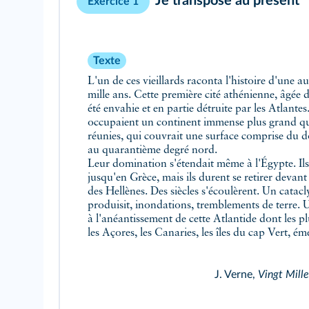
Je transpose au présent
Exercice 1
Texte
L'un de ces vieillards raconta l'histoire d'une au
mille ans. Cette première cité athénienne, âgée de
été envahie et en partie détruite par les Atlantes.
occupaient un continent immense plus grand que
réunies, qui couvrait une surface comprise du d
au quarantième degré nord.
Leur domination s'étendait même à l'Égypte. Ils
jusqu'en Grèce, mais ils durent se retirer devan
des Hellènes. Des siècles s'écoulèrent. Un catac
produisit, inondations, tremblements de terre. U
à l'anéantissement de cette Atlantide dont les 
les Açores, les Canaries, les îles du cap Vert, é
J. Verne,
Vingt Mille