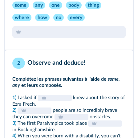
some
any
one
body
thing
where
how
no
every
Observe and deduce!
2
Complétez les phrases suivantes à l'aide de
some,
any
et leurs composés.
1)
I asked if
knew about the story of
Ezra Frech.
2)
people are so incredibly brave
they can overcome
obstacles.
3)
The first Paralympics took place
in Buckinghamshire.
4)
When you were born with a disability, you can't