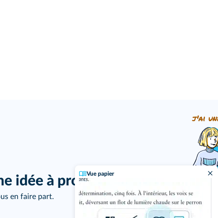
j'ai un
Vue papier
ne idée à proposer ?
us en faire part.