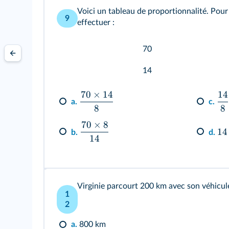
Voici un tableau de proportionnalité. Pour
9
effectuer :
70
14
70
×
14
14
a.
c.
8
8
70
×
8
14
b.
d.
14
Virginie parcourt 200 km avec son véhicule
1
2
a.
800 km