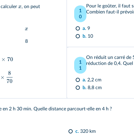
Pour le goûter, il fau
x
 calculer
, on peut
1
Combien faut-il prévoi
0
x
a.
9
b.
10
8
On réduit un carré de 
×
70
1
réduction de 0,4. Quel 
1
8
×
a.
2,2 cm
70
b.
8,8 cm
 en 2 h 30 min. Quelle distance parcourt-elle en 4 h ?
c.
320 km