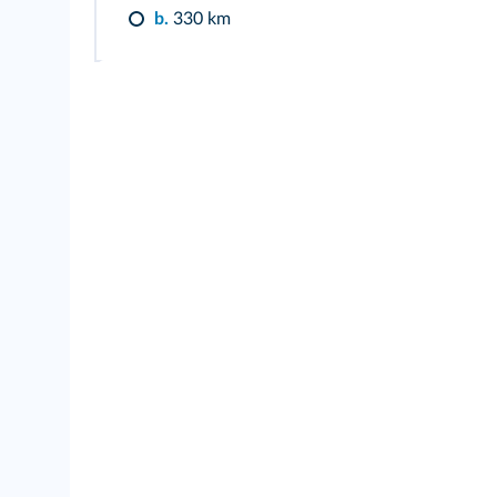
b.
330 km