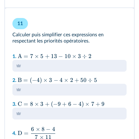
11
Calculer puis simplifier ces expressions en
respectant les priorités opératoires.
A
=
7
×
5
+
13
−
10
×
3
÷
2
1.
B
=
(
−
4
)
×
3
−
4
×
2
+
50
÷
5
2.
C
=
8
×
3
+
(
−
9
+
6
−
4
)
×
7
+
9
3.
6
×
8
−
4
D
=
4.
7
×
11