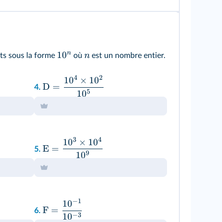
n
1
0
n
ts sous la forme
où
est un nombre entier.
4
2
1
0
×
1
0
D
=
4.
5
1
0
3
4
1
0
×
1
0
E
=
5.
9
1
0
−
1
1
0
F
=
6.
−
3
1
0