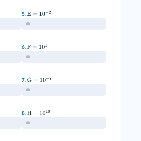
−
2
E
=
1
0
5.
1
F
=
1
0
6.
−
7
G
=
1
0
7.
10
H
=
1
0
8.