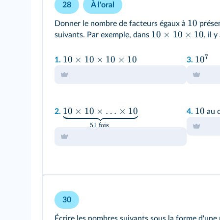
28
À l'oral
10
Donner le nombre de facteurs égaux à
présen
10
×
10
×
10
suivants. Par exemple, dans
, il 
7
10
×
10
×
10
×
10
1
0
1.
3.
10
×
10
×
…
×
10
10
2.
4.
au 
51
fois
30
Écrire les nombres suivants sous la forme d'une