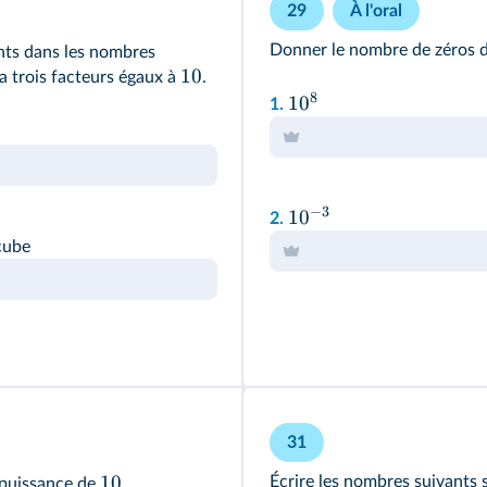
29
À l'oral
Donner le nombre de zéros d
ts dans les nombres
10
y a trois facteurs égaux à
.
8
1
0
1.
−
3
1
0
2.
cube
31
10
Écrire les nombres suivants
 puissance de
.