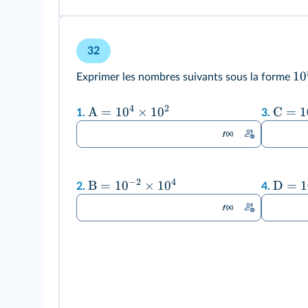
32
1
0
Exprimer les nombres suivants sous la forme
4
2
A
=
1
0
×
1
0
C
=
1
1.
3.
−
2
4
B
=
1
0
×
1
0
D
=
1
2.
4.