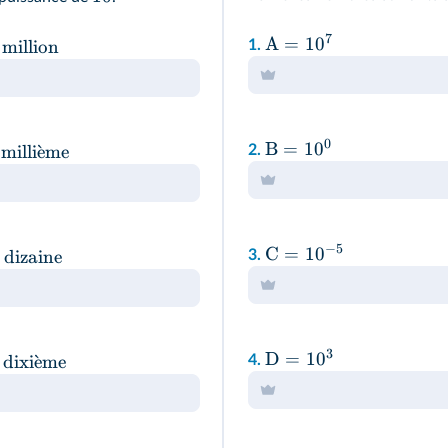
7
A
=
1
0
million
1.
0
B
=
1
0
milli
ˋ
e
me
2.
−
5
C
=
1
0
dizaine
3.
3
D
=
1
0
dixi
ˋ
e
me
4.