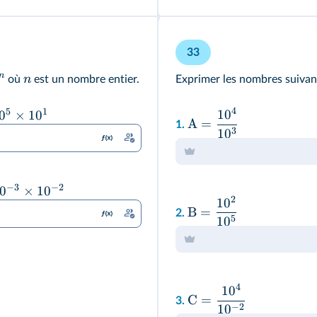
33
n
n
où
est un nombre entier.
Exprimer les nombres suivan
4
5
1
1
0
0
×
1
0
A
=
1.
3
1
0
−
3
−
2
0
×
1
0
2
1
0
B
=
2.
5
1
0
4
1
0
C
=
3.
−
2
1
0