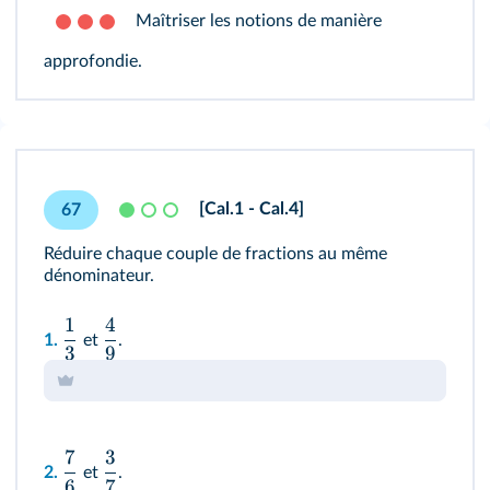
Maîtriser les notions de manière
approfondie.
[Cal.1 - Cal.4]
67
Réduire chaque couple de fractions au même
dénominateur.
1
4
1.
et
.
3
9
7
3
2.
et
.
6
7