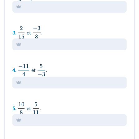
2
−
3
3.
et
.
15
8
−
11
5
4.
et
.
4
−
3
10
5
5.
et
.
8
11