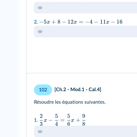
−
5
+
8
−
12
=
−
4
−
11
−
16
x
x
x
2.
[Ch.2 - Mod.1 - Cal.4]
102
Résoudre les équations suivantes.
2
5
5
9
−
=
+
x
x
1.
3
4
6
8