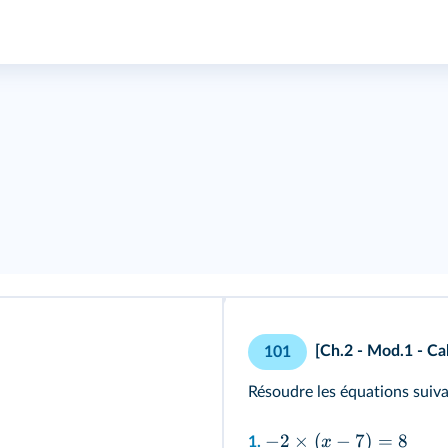
[Ch.2 - Mod.1 - Cal
101
Résoudre les équations suiva
−
2
×
(
−
7
)
=
8
x
1.