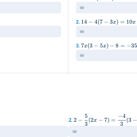
14
−
4
(
7
−
3
)
=
10
x
x
2.
7
(
3
−
5
)
−
8
=
−
3
x
x
3.
5
−
4
2
−
(
2
−
7
)
=
(
3
x
2.
3
3