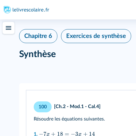
Chapitre 6
Exercices de synthèse
Synthèse
[Ch.2 - Mod.1 - Cal.4]
100
Résoudre les équations suivantes.
−
7
+
18
=
−
3
+
14
x
x
1.