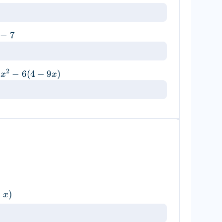
−
7
2
5
−
6
(
4
−
9
)
x
x
−
)
x