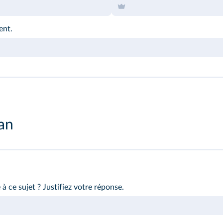
ent.
lan
e à
ce sujet
? Justifiez votre réponse.