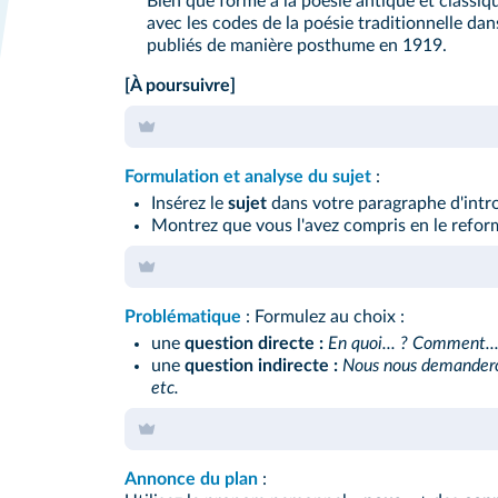
Bien que formé à la poésie antique et classi
avec les codes de la poésie traditionnelle da
publiés de manière posthume en 1919.
[À poursuivre]
Formulation et analyse du sujet
:
Insérez le
sujet
dans votre paragraphe d'intr
Montrez que vous l'avez compris en le reform
Problématique
: Formulez au choix :
une
question directe :
En quoi... ? Comment...
une
question indirecte :
Nous nous demanderon
etc.
Annonce du plan
: