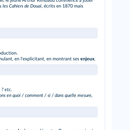
que, le jeune Arthur Rimbaud commence à jouer
ns
les Cahiers de Douai
, écrits en 1870 mais
oduction.
ulant, en l'explicitant, en montrant ses
enjeux
.
 ? etc.
s en quoi / comment / si / dans quelle mesure,