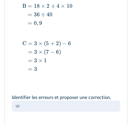
B
=
18
×
2
÷
4
×
10
=
36
÷
40
=
0
,
9
C
=
3
×
(
5
+
2
)
−
6
=
3
×
(
7
−
6
)
=
3
×
1
=
3
Identifier les erreurs et proposer une correction.