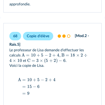
approfondie.
[Mod.2 -
68
Copie d'élève
Rais.5]
Le professeur de Lisa demande d'effectuer les
A
=
10
+
5
−
2
+
4
,
B
=
18
×
2
÷
calculs
4
×
10
C =
3
×
(
5
+
2
)
−
6
et
.
Voici la copie de Lisa.
A
=
10
+
5
−
2
+
4
=
15
−
6
=
9