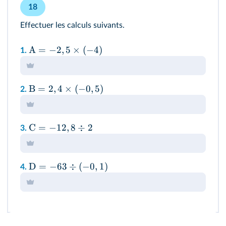
18
Effectuer les calculs suivants.
A
=
−
2
,
5
×
(
−
4
)
1.
B
=
2
,
4
×
(
−
0
,
5
)
2.
C
=
−
12
,
8
÷
2
3.
D
=
−
63
÷
(
−
0
,
1
)
4.