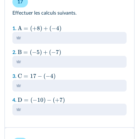
17
Effectuer les calculs suivants.
A
=
(
+
8
)
+
(
−
4
)
1.
B
=
(
−
5
)
+
(
−
7
)
2.
C
=
17
−
(
−
4
)
3.
D
=
(
−
10
)
−
(
+
7
)
4.