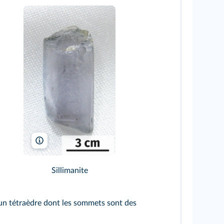
Skitahashi/Wikimedia
Sillimanite
st un tétraèdre dont les sommets sont des