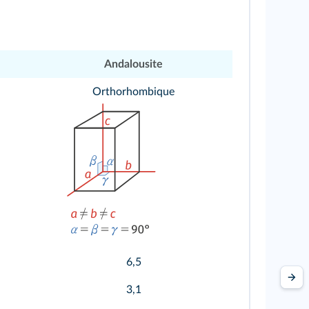
Andalousite
Orthorhombique
6,5
3,1