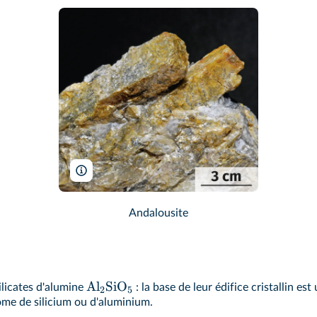
Parent Géry/Wikimedia
Andalousite
Al
SiO
ilicates d'alumine
: la base de leur édifice cristallin e
2
5
ome de silicium ou d'aluminium.