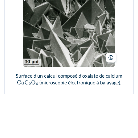
Kempf EK/wi
Surface d'un calcul composé d'oxalate de calcium
CaC
O
(microscopie électronique à balayage).
2
4