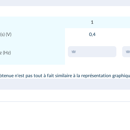
1
s) (V)
0,4
z (Hz)
btenue n'est pas tout à fait similaire à la représentation graphiq