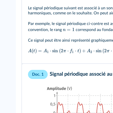
Le signal périodique suivant est associé à un so
harmoniques, comme on le souhaite. On peut ain
Par exemple, le signal périodique ci-contre est
=
1
n
convention, le rang
correspond au fonda
Ce signal peut être ainsi représenté graphiquemen
(
)
=
⋅
sin
(
2
⋅
⋅
)
+
⋅
sin
(
2
⋅
A
t
A
π
f
t
A
π
1
1
2
Signal périodique associé a
Doc. 1