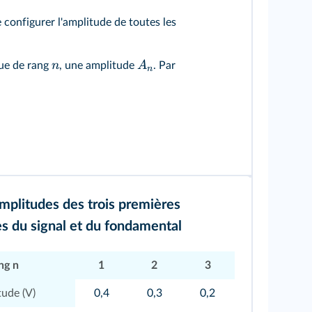
 configurer l'amplitude de toutes les
n
A
que de rang
, une amplitude
. Par
n
mplitudes des trois premières
 du signal et du fondamental
ng n
1
2
3
ude (V)
0,4
0,3
0,2