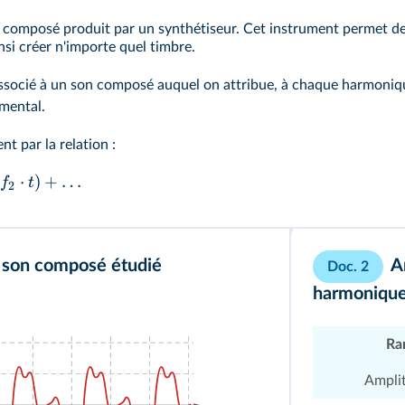
n composé produit par un synthétiseur. Cet instrument permet de
si créer n'importe quel timbre.
 associé à un son composé auquel on attribue, à chaque harmoni
mental.
t par la relation :
⋅
)
+
…
f
t
2
u son composé étudié
A
Doc. 2
harmoniques
Ra
Amplit