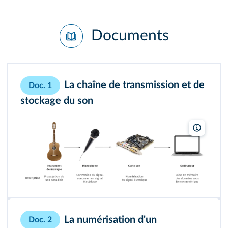
Documents
La chaîne de transmission et de
Doc. 1
stockage du son
Tangam/S
La numérisation d'un
Doc. 2