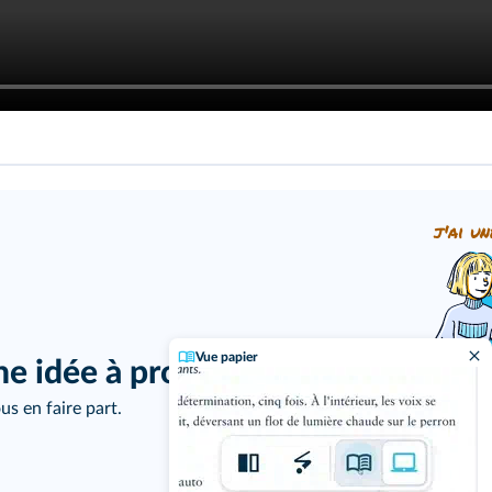
j'ai un
Vue papier
ne idée à proposer ?
us en faire part.