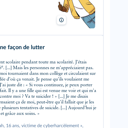
Vincent Brascaglia/Lelivrescolaire.fr
ne façon de lutter
nt scolaire pendant toute ma scolarité. J'étais
e
6
. [...] Mais les personnes ne m'appréciaient pas.
 moi tournaient dans mon collège et circulaient sur
ée d'où ça venait. Je pense qu'ils voulaient me
J'ai juste dit : « Si vous continuez, je peux porter
 fait. Il y a une fille qui est venue me voir et qui m'a
contre moi ? Va te suicider ! » [...] Je me disais
saient ça de moi, peut‑être qu'il fallait que je les
plusieurs tentatives de suicide. [...] Aujourd'hui je
et grâce aux soins. »
h, 16 ans, victime de cyberharcèlement »,