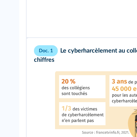
Le cyberharcèlement au col
Doc. 1
chiffres