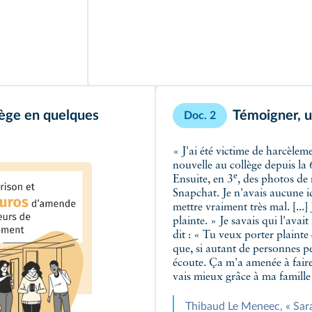
lège en quelques
Témoigner, u
Doc. 2
« J'ai été victime de harcèleme
nouvelle au collège depuis la 
e
Ensuite, en 3
, des photos de
Snapchat. Je n'avais aucune id
mettre vraiment très mal. [...] 
plainte. » Je savais qui l'avait
dit : « Tu veux porter plainte 
que, si autant de personnes pen
écoute. Ça m'a amenée à faire 
vais mieux grâce à ma famille 
Thibaud Le Meneec, « Sara