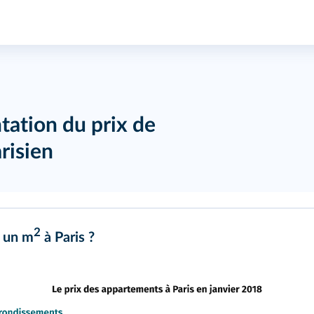
ation du prix de
risien
2
 un m
à Paris ?