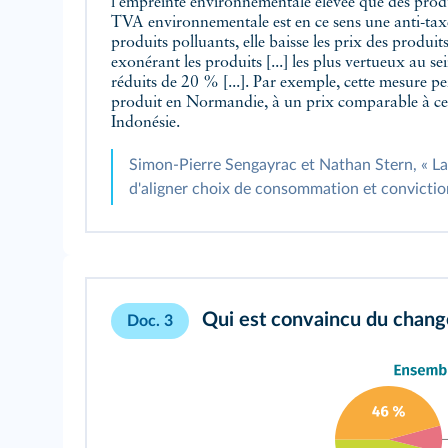
l'empreinte environnementale élevée que des produ
TVA environnementale est en ce sens une anti-taxe
produits polluants, elle baisse les prix des produi
exonérant les produits [...] les plus vertueux au se
réduits de 20 % [...]. Par exemple, cette mesure per
produit en Normandie, à un prix comparable à cel
Indonésie.
Simon-Pierre Sengayrac et Nathan Stern, « L
d'aligner choix de consommation et convictio
Qui est convaincu du chang
Doc. 3