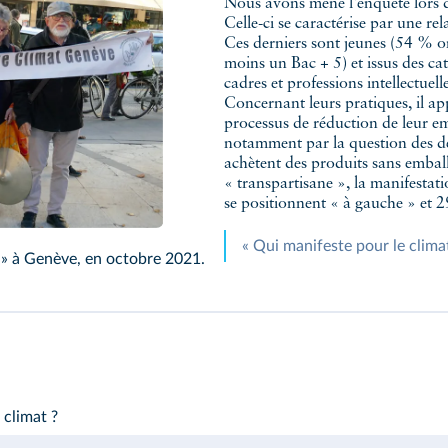
Nous avons mené l'enquête lors d
Celle-ci se caractérise par une re
Ces derniers sont jeunes (54 % 
moins un Bac + 5) et issus des c
cadres et professions intellectue
Concernant leurs pratiques, il a
processus de réduction de leur e
notamment par la question des dé
achètent des produits sans emballa
« transpartisane », la manifestat
se positionnent « à gauche » et 2
« Qui manifeste pour le climat
t » à Genève, en octobre 2021.
e climat ?