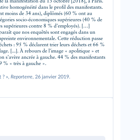
e la manifestation du 13 octobre [2018], à Paris.
lative homogénéité dans le profil des manifestants.
ont moins de 34 ans), diplômés (60 % ont au
atégories socio-économiques supérieures (40 % de
lles supérieures contre 8 % d'employés). […]
pparaît que nos enquêtés sont engagés dans un
mpreinte environnementale. Cette réduction passe
chets : 95 % déclarent trier leurs déchets et 66 %
ge. [...]. À rebours de l'image « apolitique » et
ion s'avère ancrée à gauche. 44 % des manifestants
9 % « très à gauche ».
 ? »,
Reporterre
, 26 janvier 2019.