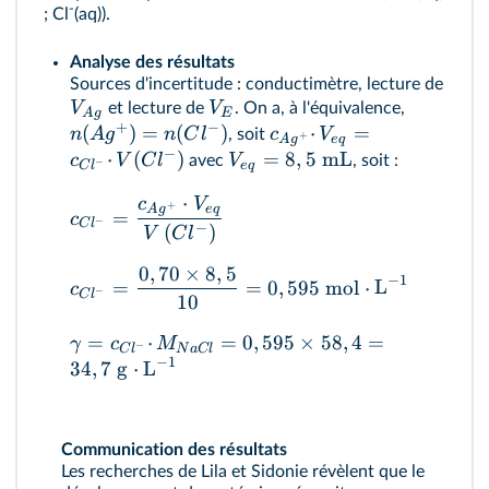
-
; Cl
(aq)).
Analyse des résultats
Sources d'incertitude : conductimètre, lecture de
V
V
et lecture de
. On a, à l'équivalence,
A
g
E
+
−
(
)
=
(
)
⋅
=
n
A
g
n
C
l
c
V
, soit
+
A
g
e
q
−
⋅
(
)
=
8
,
5
mL
c
V
C
l
V
avec
, soit :
−
C
l
e
q
⋅
c
V
+
A
g
e
q
=
c
−
C
l
−
(
)
V
C
l
0
,
70
×
8
,
5
−
1
=
=
0
,
595
mol
⋅
L
c
−
C
l
10
=
⋅
=
0
,
595
×
58
,
4
=
γ
c
M
−
C
l
N
a
Cl
−
1
34
,
7
g
⋅
L
Communication des résultats
Les recherches de Lila et Sidonie révèlent que le