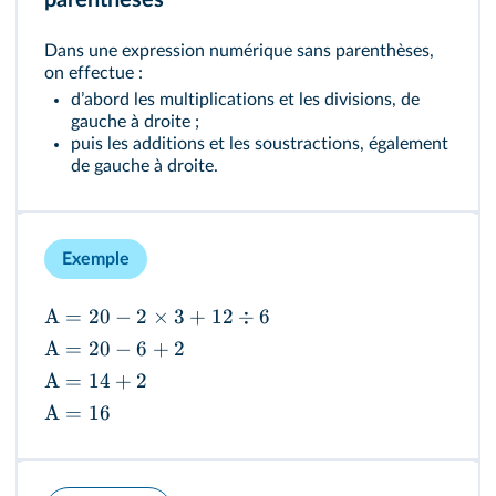
parenthèses
Dans une expression numérique sans parenthèses,
on effectue :
dʼabord les multiplications et les divisions, de
gauche à droite ;
puis les additions et les soustractions, également
de gauche à droite.
Exemple
A
=
20
−
2
×
3
+
12
÷
6
A
=
20
−
6
+
2
A
=
14
+
2
A
=
16