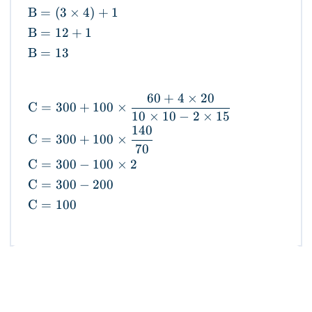
B
=
(
3
×
4
)
+
1
B
=
12
+
1
B
=
13
60
+
4
×
20
C
=
300
+
100
×
10
×
10
−
2
×
15
140
C
=
300
+
100
×
70
C
=
300
−
100
×
2
C
=
300
−
200
C
=
100