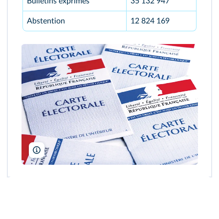
Bulletins exprimés
35 132 947
Abstention
12 824 169
HJBC/Shutterstock