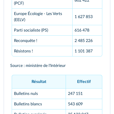
802 422
(PCF)
Europe Écologie - Les Verts
1 627 853
(EELV)
Parti socialiste (PS)
616 478
Reconquête !
2 485 226
Résistons !
1 101 387
Source : ministère de l'Intérieur
Résultat
Effectif
Bulletins nuls
247 151
Bulletins blancs
543 609