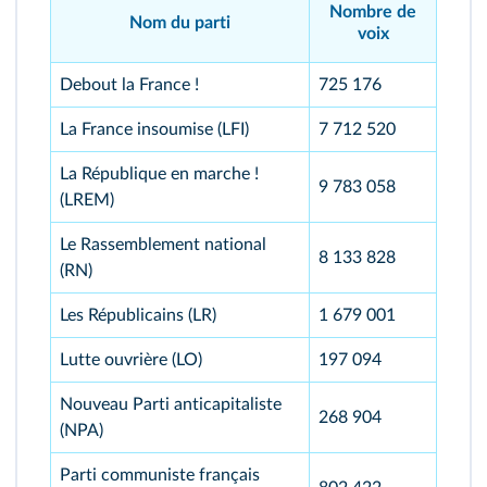
Nombre de
Nom du parti
voix
Debout la France !
725 176
La France insoumise (LFI)
7 712 520
La République en marche !
9 783 058
(LREM)
Le Rassemblement national
8 133 828
(RN)
Les Républicains (LR)
1 679 001
Lutte ouvrière (LO)
197 094
Nouveau Parti anticapitaliste
268 904
(NPA)
Parti communiste français