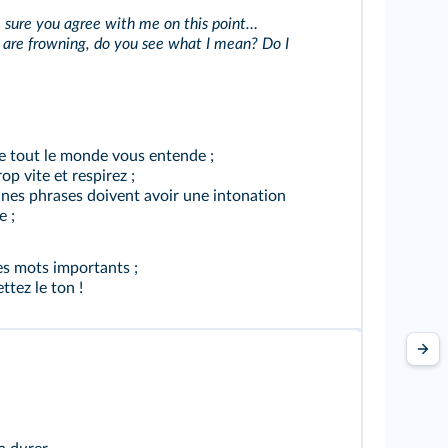
'm sure you agree with me on this point…
u are frowning, do you see what I mean? Do I
ue tout le monde vous entende ;
op vite et respirez ;
ines phrases doivent avoir une intonation
 ;
es mots importants ;
ttez le ton !