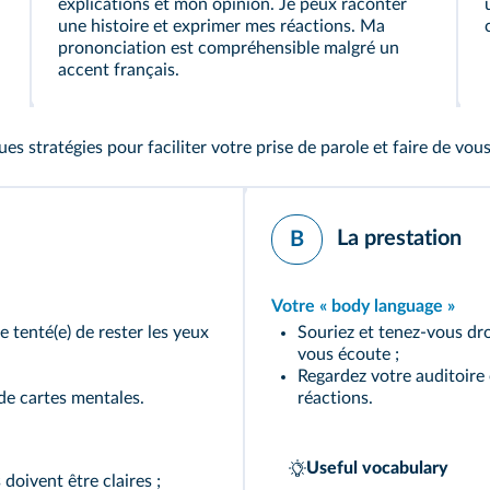
explications et mon opinion. Je peux raconter
une histoire et exprimer mes réactions. Ma
prononciation est compréhensible malgré un
accent français.
ues stratégies pour faciliter votre prise de parole et faire de vou
La prestation
B
Votre « body language »
e tenté(e) de rester les yeux
Souriez et tenez-vous dro
vous écoute ;
Regardez votre auditoire 
de cartes mentales.
réactions.
Useful vocabulary
 doivent être claires ;