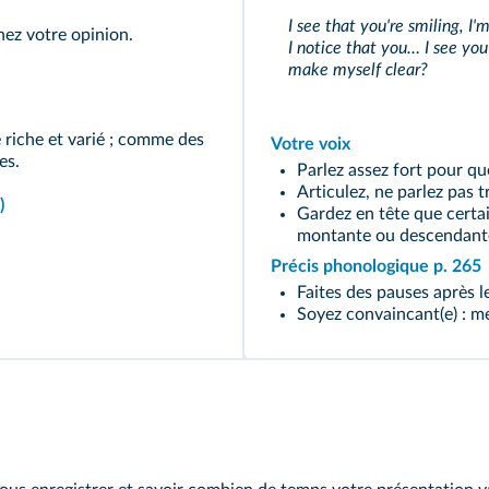
I see that you're smiling, I
nez votre opinion.
I notice that you… I see yo
make myself clear?
e riche et varié ; comme des
Votre voix
es.
Parlez assez fort pour q
Articulez, ne parlez pas tr
)
Gardez en tête que certa
montante ou descendante
Précis phonologique p. 265
Faites des pauses après l
Soyez convaincant(e) : me