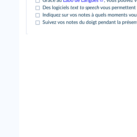
Grâce au
Labo de Langues
, vous pouvez v
Des logiciels
text to speech
vous permettent d
Indiquez sur vos notes à quels moments vous
Suivez vos notes du doigt pendant la présenta