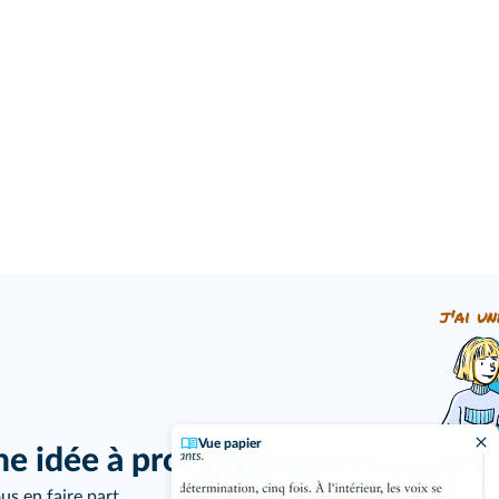
j'ai un
Vue papier
ne idée à proposer ?
us en faire part.