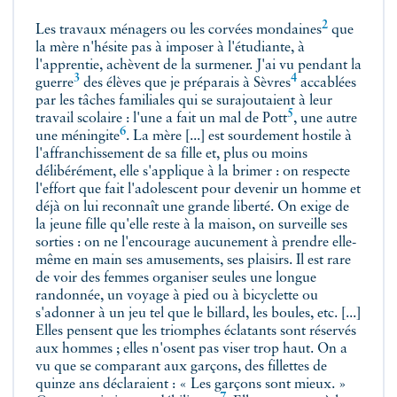
2
Les travaux ménagers ou les corvées
mondaines
que
la mère n'hésite pas à imposer à l'étudiante, à
l'apprentie, achèvent de la surmener. J'ai vu pendant
la
3
4
guerre
des élèves que je préparais
à Sèvres
accablées
par les tâches familiales qui se surajoutaient à leur
5
travail scolaire : l'une a fait
un mal de Pott
, une autre
6
une méningite
. La mère [...] est sourdement hostile à
l'affranchissement de sa fille et, plus ou moins
délibérément, elle s'applique à la brimer : on respecte
l'effort que fait l'adolescent pour devenir un homme et
déjà on lui reconnaît une grande liberté. On exige de
la jeune fille qu'elle reste à la maison, on surveille ses
sorties : on ne l'encourage aucunement à prendre elle-
même en main ses amusements, ses plaisirs. Il est rare
de voir des femmes organiser seules une longue
randonnée, un voyage à pied ou à bicyclette ou
s'adonner à un jeu tel que le billard, les boules, etc. [...]
Elles pensent que les triomphes éclatants sont réservés
aux hommes ; elles n'osent pas viser trop haut. On a
vu que se comparant aux garçons, des fillettes de
quinze ans déclaraient : « Les garçons sont mieux. »