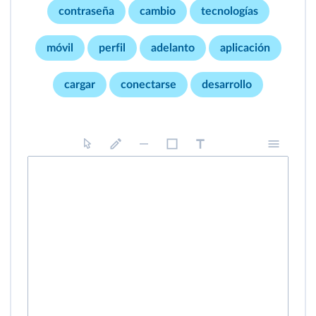
contraseña
cambio
tecnologías
móvil
perfil
adelanto
aplicación
cargar
conectarse
desarrollo