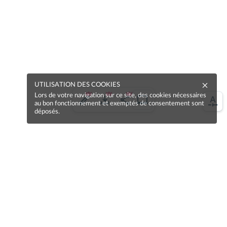
UTILISATION DES COOKIES
Lors de votre navigation sur ce site, des cookies nécessaires
au bon fonctionnement et exemptés de consentement sont
déposés.
Une erreur sur la page ?
Une idée à proposer ?
Nos manuels sont collaboratifs, n'hésitez pas à
nous en faire part.