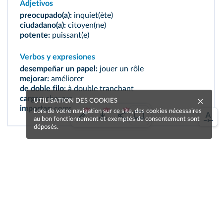
Adjetivos
preocupado(a):
inquiet(ète)
ciudadano(a):
citoyen(ne)
potente:
puissant(e)
Verbos y expresiones
desempeñar un papel:
jouer un rôle
mejorar:
améliorer
de doble filo:
à double tranchant
cargar:
charger
UTILISATION DES COOKIES
importar:
compter
Lors de votre navigation sur ce site, des cookies nécessaires
au bon fonctionnement et exemptés de consentement sont
déposés.