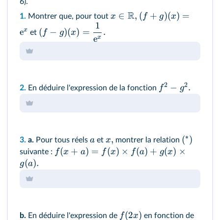
6).
R
∈
,
(
+
)
(
)
=
x
f
g
x
1.
Montrer que, pour tout
1
x
e
(
−
)
(
)
=
.
f
g
x
et
e
x
2
2
−
.
f
g
2.
En déduire l'expression de la fonction
∗
,
(
)
a
x
3.
a.
Pour tous réels
et
montrer la relation
(
+
)
=
(
)
×
(
)
+
(
)
×
f
x
a
f
x
f
a
g
x
suivante :
(
)
.
g
a
(
2
)
f
x
b.
En déduire l'expression de
en fonction de