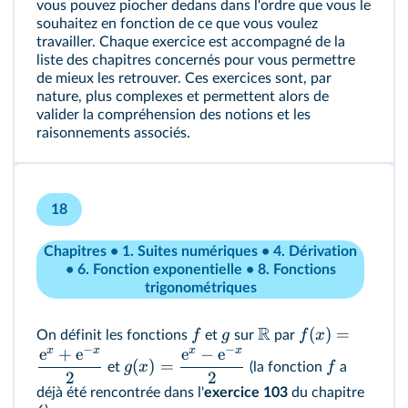
vous pouvez piocher dedans dans l'ordre que vous le
souhaitez en fonction de ce que vous voulez
travailler. Chaque exercice est accompagné de la
liste des chapitres concernés pour vous permettre
de mieux les retrouver. Ces exercices sont, par
nature, plus complexes et permettent alors de
valider la compréhension des notions et les
raisonnements associés.
18
Chapitres • 1. Suites numériques • 4. Dérivation
• 6. Fonction exponentielle • 8. Fonctions
trigonométriques
R
(
)
=
f
g
f
x
On définit les fonctions
et
sur
par
−
−
x
x
x
x
e
+
e
e
−
e
(
)
=
g
x
f
et
(la fonction
a
2
2
déjà été rencontrée dans l'
exercice 103
du chapitre