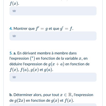
(
)
.
f
x
′
′
=
=
.
f
g
g
f
4.
Montrer que
et que
5.
a.
En dérivant membre à membre dans
∗
(
)
,
x
l'expression
en fonction de la variable
en
(
+
)
g
x
a
déduire l'expression de
en fonction de
(
)
,
(
)
,
(
)
(
)
.
f
x
f
a
g
x
g
a
et
R
∈
,
x
b.
Déterminer alors, pour tout
l'expression
(
2
)
(
)
(
)
.
g
x
g
x
f
x
de
en fonction de
et