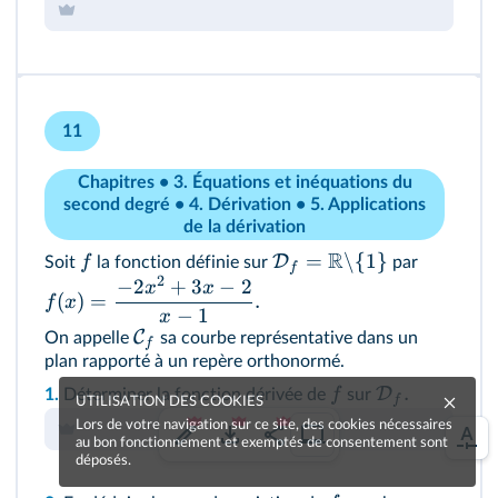
11
Chapitres • 3. Équations et inéquations du
second degré • 4. Dérivation • 5. Applications
de la dérivation
R
=
\
{
1
}
D
f
Soit
la fonction définie sur
par
f
2
−
2
+
3
−
2
x
x
(
)
=
.
f
x
−
1
x
C
On appelle
sa courbe représentative dans un
f
plan rapporté à un repère orthonormé.
.
D
f
1.
Déterminer la fonction dérivée de
sur
f
UTILISATION DES COOKIES
Lors de votre navigation sur ce site, des cookies nécessaires
au bon fonctionnement et exemptés de consentement sont
déposés.