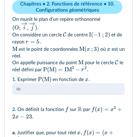
Chapitres • 2. Fonctions de référence • 10.
Configurations géométriques
On munit le plan d'un repère orthonormé
(
O
;
,
)
.
i
j
I
(
−
1
;
2
)
C
On considère un cercle
de centre
et de
=
5.
r
rayon
M
M
(
;
3
)
x
x
est le point de coordonnées
où
est un
réel.
M
C
On appelle puissance du point
pour le cercle
le
2
2
P(M)
=
IM
−
.
r
réel défini par
P(M)
.
x
1.
Exprimer
en fonction de
2
R
(
)
=
+
f
f
x
x
2.
On définit la fonction
sur
par
2
−
23.
x
,
(
)
=
(
+
x
f
x
x
a.
Justifier que, pour tout réel