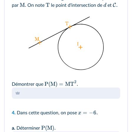
M.
T
.
C
d
par
On note
le point d'intersection de
et
2
P(M)
=
MT
.
Démontrer que
=
−
6.
x
4.
Dans cette question, on pose
P(M).
a.
Déterminer