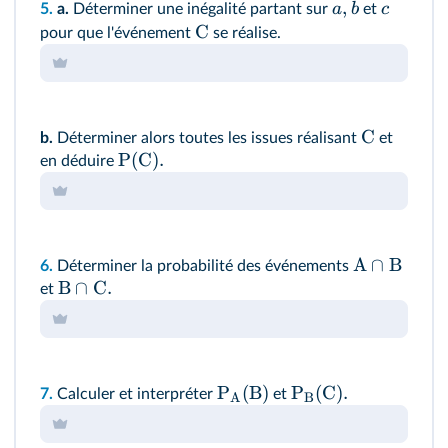
,
a
b
c
5.
a.
Déterminer une inégalité partant sur
et
C
pour que l'événement
se réalise.
C
b.
Déterminer alors toutes les issues réalisant
et
P(C).
en déduire
A
∩
B
6.
Déterminer la probabilité des événements
B
∩
C
.
et
P
(
B
)
P
(
C
)
.
7.
Calculer et interpréter
et
A
B