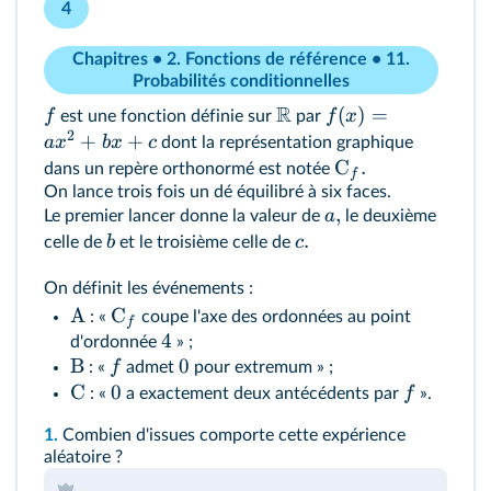
4
Chapitres • 2. Fonctions de référence • 11.
Probabilités conditionnelles
R
(
)
=
f
f
x
est une fonction définie sur
par
2
+
+
a
x
b
x
c
dont la représentation graphique
C
.
dans un repère orthonormé est notée
f
On lance trois fois un dé équilibré à six faces.
,
a
Le premier lancer donne la valeur de
le deuxième
.
b
c
celle de
et le troisième celle de
On définit les événements :
A
C
: «
coupe l'axe des ordonnées au point
f
4
d'ordonnée
» ;
B
0
f
: «
admet
pour extremum » ;
C
0
f
: «
a exactement deux antécédents par
».
1.
Combien d'issues comporte cette expérience
aléatoire ?