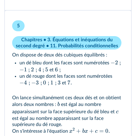
5
Chapitres • 3. Équations et inéquations du
second degré • 11. Probabilités conditionnelles
On dispose de deux dés cubiques équilibrés :
−
2
;
un dé bleu dont les faces sont numérotées
−
1
;
2
;
4
;
5
6
;
et
un dé rouge dont les faces sont numérotées
−
4
;
−
3
;
0
;
1
;
3
7.
et
On lance simultanément ces deux dés et on obtient
b
alors deux nombres :
est égal au nombre
c
apparaissant sur la face supérieure du dé bleu et
est égal au nombre apparaissant sur la face
supérieure du dé rouge.
2
+
+
=
0.
x
b
x
c
On s'intéresse à l'équation