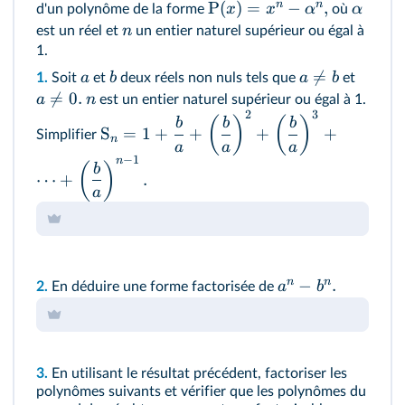
n
n
P
(
)
=
−
,
x
x
α
α
d'un polynôme de la forme
où
n
est un réel et
un entier naturel supérieur ou égal à
1.

=
a
b
a
b
1.
Soit
et
deux réels non nuls tels que
et

=
0.
a
n
est un entier naturel supérieur ou égal à 1.
2
3
(
)
(
)
b
b
b
S
=
1
+
+
+
+
Simplifier
n
a
a
a
−
1
n
(
)
b
⋯
+
.
a
n
n
−
.
a
b
2.
En déduire une forme factorisée de
3.
En utilisant le résultat précédent, factoriser les
polynômes suivants et vérifier que les polynômes du