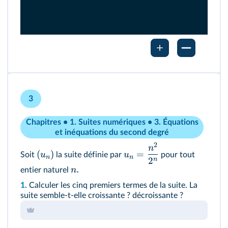
3
Chapitres • 1. Suites numériques • 3. Équations
et inéquations du second degré
2
n
(
)
=
u
u
Soit
la suite définie par
pour tout
n
n
2
n
.
n
entier naturel
1.
Calculer les cinq premiers termes de la suite. La
suite semble-t-elle croissante ? décroissante ?