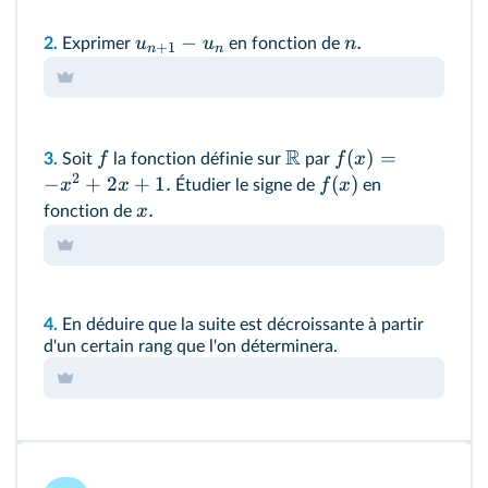
−
.
u
u
n
2.
Exprimer
en fonction de
+
1
n
n
R
(
)
=
f
f
x
3.
Soit
la fonction définie sur
par
2
−
+
2
+
1.
(
)
x
x
f
x
Étudier le signe de
en
.
x
fonction de
4.
En déduire que la suite est décroissante à partir
d'un certain rang que l'on déterminera.