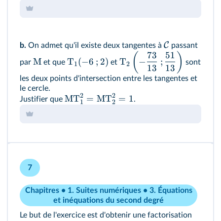
C
b.
On admet qu'il existe deux tangentes à
passant
73
51
(
)
M
T
(
−
6
;
2
)
T
−
;
par
et que
et
sont
1
2
13
13
les deux points d'intersection entre les tangentes et
le cercle.
2
2
MT
=
MT
=
1
Justifier que
.
1
2
7
Chapitres • 1. Suites numériques • 3. Équations
et inéquations du second degré
Le but de l'exercice est d'obtenir une factorisation