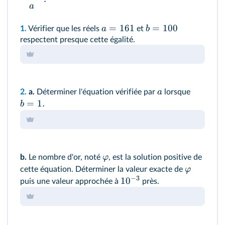
a
=
161
=
100
a
b
1.
Vérifier que les réels
et
respectent presque cette égalité.
a
2.
a.
Déterminer l'équation vérifiée par
lorsque
=
1.
b
φ
b.
Le nombre d'or, noté
, est la solution positive de
φ
cette équation. Déterminer la valeur exacte de
−
3
1
0
puis une valeur approchée à
près.