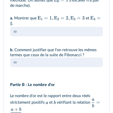
E
=
1
méthode. On admet que
(l'escalier n'a pas
0
de marche).
E
=
1
,
E
=
2
,
E
=
3
E
=
a.
Montrer que
et
1
2
3
4
5
b.
Comment justifier que l'on retrouve les mêmes
termes que ceux de la suite de Fibonacci ?
Partie B : Le nombre d'or
Le nombre d'or est le rapport entre deux réels
a
=
a
b
strictement positifs
et
vérifiant la relation
b
+
a
b
.