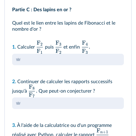
Partie C : Des lapins en or ?
Quel est le lien entre les lapins de Fibonacci et le
nombre d'or ?
F
F
F
2
3
4
.
1.
Calculer
puis
et enfin
F
F
F
1
2
3
2.
Continuer de calculer les rapports successifs
F
8
.
jusqu'à
Que peut-on conjecturer ?
F
7
3.
À l'aide de la calculatrice ou d'un programme
F
+
1
n
réalisé avec Python, calculer le rapport