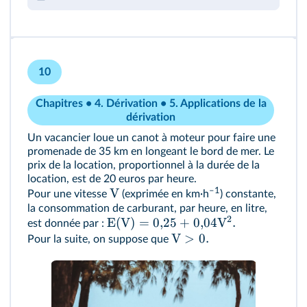
10
Chapitres • 4. Dérivation • 5. Applications de la
dérivation
Un vacancier loue un canot à moteur pour faire une
promenade de 35 km en longeant le bord de mer. Le
prix de la location, proportionnel à la durée de la
location, est de 20 euros par heure.
–1
V
Pour une vitesse
(exprimée en km·h
) constante,
la consommation de carburant, par heure, en litre,
2
E
(
V
)
=
0
,
25
+
0
,
04
V
.
est donnée par :
V
>
0.
Pour la suite, on suppose que