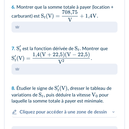
6.
Montrer que la somme totale à payer (location +
708
,
75
S
(
V
)
=
+
1
,
4
V
.
carburant) est
t
V
′
S
S
.
7.
est la fonction dérivée de
Montrer que
t
t
1
,
4
(
V
+
22
,
5
)
(
V
−
22
,
5
)
′
S
(
V
)
=
.
t
2
V
′
S
(
V
)
,
8.
Étudier le signe de
dresser le tableau de
t
S
,
V
variations de
puis déduire la vitesse
pour
0
t
laquelle la somme totale à payer est minimale.
Cliquez pour accéder à une zone de dessin