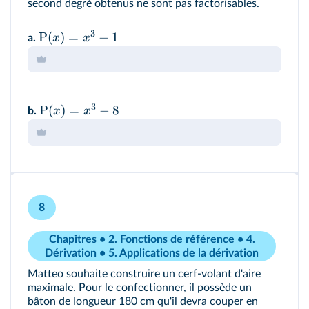
second degré obtenus ne sont pas factorisables.
3
P
(
)
=
−
1
x
x
a.
3
P
(
)
=
−
8
x
x
b.
8
Chapitres • 2. Fonctions de référence • 4.
Dérivation • 5. Applications de la dérivation
Matteo souhaite construire un cerf-volant d'aire
maximale. Pour le confectionner, il possède un
bâton de longueur 180 cm qu'il devra couper en