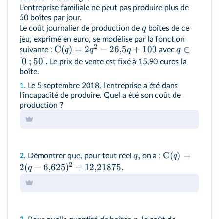
L'entreprise familiale ne peut pas produire plus de
50 boîtes par jour.
q
Le coût journalier de production de
boîtes de ce
jeu, exprimé en euro, se modélise par la fonction
2
C
(
)
=
2
−
26
,
5
+
100
∈
q
q
q
q
suivante :
avec
[
0
;
50
]
.
Le prix de vente est fixé à 15,90 euros la
boîte.
1.
Le 5 septembre 2018, l'entreprise a été dans
l'incapacité de produire. Quel a été son coût de
production ?
,
C
(
)
=
q
q
2.
Démontrer que, pour tout réel
on a :
2
2
(
−
6
,
625
)
+
12
,
21875.
q