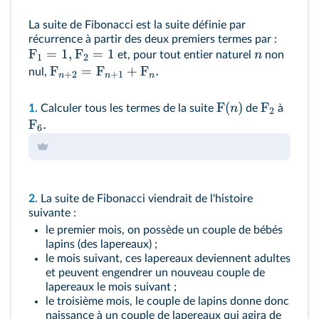
La suite de Fibonacci est la suite définie par
récurrence à partir des deux premiers termes par :
F
=
1
,
F
=
1
n
et, pour tout entier naturel
non
1
2
F
=
F
+
F
.
nul,
+
2
+
1
n
n
n
F
(
)
F
n
1.
Calculer tous les termes de la suite
de
à
2
F
.
6
2.
La suite de Fibonacci viendrait de l'histoire
suivante :
le premier mois, on possède un couple de bébés
lapins (des lapereaux) ;
le mois suivant, ces lapereaux deviennent adultes
et peuvent engendrer un nouveau couple de
lapereaux le mois suivant ;
le troisième mois, le couple de lapins donne donc
naissance à un couple de lapereaux qui agira de