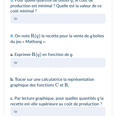
,
q
3.
Pour quelle quantité de boîtes
le coût de
production est minimal ? Quelle est la valeur de ce
coût minimal ?
R
(
)
q
q
4.
On note
la recette pour la vente de
boîtes
du jeu « Mathong ».
R
(
)
.
q
q
a.
Exprimer
en fonction de
b.
Tracer sur une calculatrice la représentation
C
R.
graphique des fonctions
et
q
c.
Par lecture graphique, pour quelles quantités
la
recette est-elle supérieure au coût de production ?