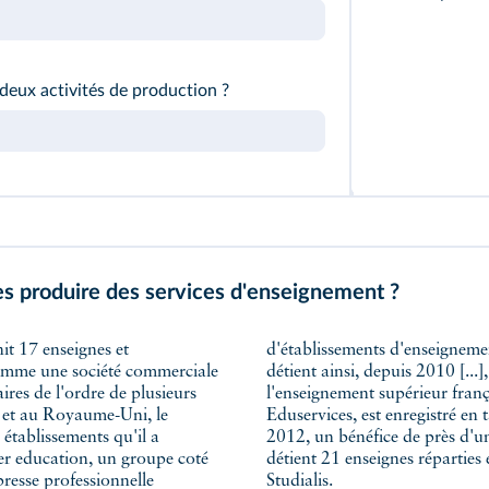
eux activités de production ?
es produire des services d'enseignement ?
e comme une société commerciale
es et 117 établissements dans
aires de l'ordre de plusieurs
e dont il est propriétaire,
ce et au Royaume-Uni, le
erciale et annonçait, en
établissements qu'il a
on côté, Bregal capital
er education, un groupe coté
ements regroupés au sein de
resse professionnelle
Studialis.