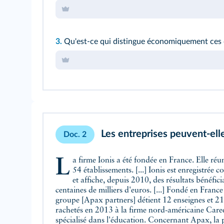
3.
Qu'est-ce qui distingue économiquement ces d
Les entreprises peuvent-ell
Doc. 2
La firme Ionis a été fondée en France. Elle réunit 17 enseignes et
d'établissements d'enseignement supérieur français. [...] Duke Street Capital
54 établissements. [...] Ionis est enregistré
détient ainsi, depuis 2010 [...], 14 enseign
et affiche, depuis 2010, des résultats bénéfici
l'enseignement supérieur français. Le group
centaines de milliers d'euros. [...] Fondé en Fran
Eduservices, est enregistré en tant que société comm
groupe [Apax partners] détient 12 enseignes et 21 
2012, un bénéfice de près d'un million d'euros. De s
rachetés en 2013 à la firme nord-américaine Care
détient 21 enseignes réparties en 36 établiss
spécialisé dans l'éducation. Concernant Apax, la p