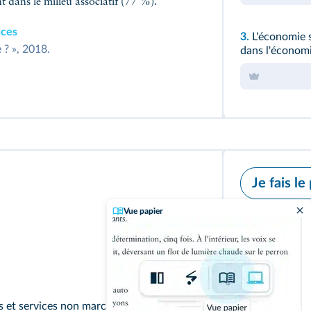
t dans le milieu associatif (77 %).
nces
3.
L'économie so
 ? », 2018.
dans l'économi
Je fais le
Vue papier
Les entreprise
c'est-à-dire ve
Cependant, tou
entreprises : l
production no
important. Le 
s et services non marchands.
sur des règles