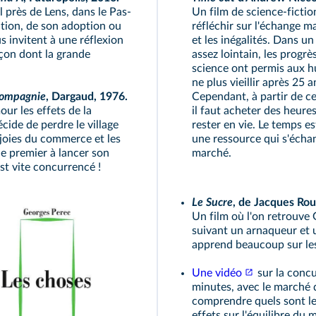
 près de Lens, dans le Pas-
Un film de science-fiction
tation, de son adoption ou
réfléchir sur l'échange 
us invitent à une réflexion
et les inégalités. Dans un
çon dont la grande
assez lointain, les progrès
science ont permis aux 
ne plus vieillir après 25 a
compagnie
, Dargaud, 1976.
Cependant, à partir de ce
ur les effets de la
il faut acheter des heure
cide de perdre le village
rester en vie. Le temps es
 joies du commerce et les
une ressource qui s'écha
le premier à lancer son
marché.
est vite concurrencé !
Le Sucre
, de Jacques Rou
Un film où l'on retrouve
suivant un arnaqueur et 
apprend beaucoup sur les
Une vidéo
sur la concu
minutes, avec le marché 
comprendre quels sont le
effets sur l'équilibre du 