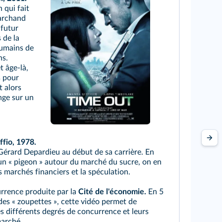
 qui fait
marchand
 futur
 de la
humains de
ns.
t âge-là,
s pour
t alors
nge sur un
ffio, 1978.
 Gérard Depardieu au début de sa carrière. En
un « pigeon » autour du marché du sucre, on en
 marchés financiers et la spéculation.
rrence produite par la
Cité de l'économie.
En 5
des « zoupettes », cette vidéo permet de
s différents degrés de concurrence et leurs
marché.