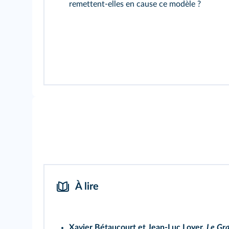
remettent-elles en cause ce modèle ?
À lire
Xavier Bétaucourt et Jean-Luc Loyer,
Le Gr