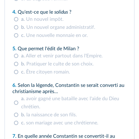
4.
Qu'est‑ce que le
solidus
?
a.
Un nouvel impôt.
b.
Un nouvel organe administratif.
c.
Une nouvelle monnaie en or.
5.
Que permet l'édit de Milan ?
a.
Aller et venir partout dans l'Empire.
b.
Pratiquer le culte de son choix.
c.
Être citoyen romain.
6.
Selon la légende, Constantin se serait converti au
christianisme après...
a.
avoir gagné une bataille avec l'aide du Dieu
chrétien.
b.
la naissance de son fils.
c.
son mariage avec une chrétienne.
7.
En quelle année Constantin se convertit-il au