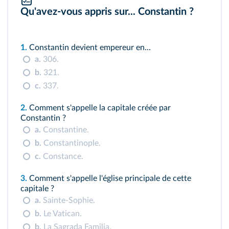
Qu'avez‑vous appris sur... Constantin ?
1.
Constantin devient empereur en...
a.
306.
b.
321.
c.
337.
2.
Comment s'appelle la capitale créée par
Constantin ?
a.
Constantine.
b.
Constantinople.
c.
Constance.
3.
Comment s'appelle l'église principale de cette
capitale ?
a.
Sainte‑Sophie.
b.
Le Vatican.
b.
La Sagrada Familia.