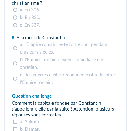
christianisme ?
a.
En 306.
b.
En 330.
c.
En 337.
8.
À la mort de Constantin...
a.
l'Empire romain reste fort et uni pendant
plusieurs siècles.
b.
l'Empire romain devient immédiatement
chrétien.
c.
des guerres civiles recommencent à déchirer
l'Empire romain.
Question challenge
Comment la capitale fondée par Constantin
s'appellera‑t‑elle par la suite ? Attention, plusieurs
réponses sont correctes.
a.
Ankara.
b.
Damas.