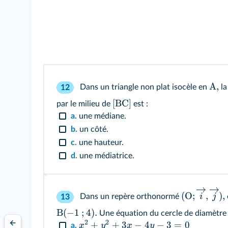
A,
Dans un triangle non plat isocèle en
la
12
[BC]
par le milieu de
est :
a.
une médiane.
b.
un côté.
c.
une hauteur.
d.
une médiatrice.
(
O
;
,
)
,
i
j
Dans un repère orthonormé
13
B
(
−
1
;
4
)
.
Une équation du cercle de diamètr
2
2
+
+
3
−
4
−
3
=
0
x
y
x
y
a.