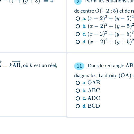
−
1
)
+
(
+
3
)
=
4
x
y
Parmi les équations sui
9
O
(
−
2
;
5
)
de centre
et de 
2
2
(
+
2
)
+
(
−
5
)
x
y
a.
2
2
(
−
2
)
+
(
+
5
)
x
y
b.
2
2
(
+
2
)
+
(
−
5
)
x
y
c.
2
2
(
−
2
)
+
(
+
5
)
x
y
d.
A
=
AB
,
AB
k
k
où
est un réel,
Dans le rectangle
11
(OA)
diagonales. La droite
e
OAB
a.
ABC
b.
ADC
c.
BCD
d.