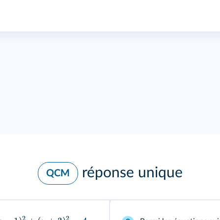
réponse unique
QCM
2
2