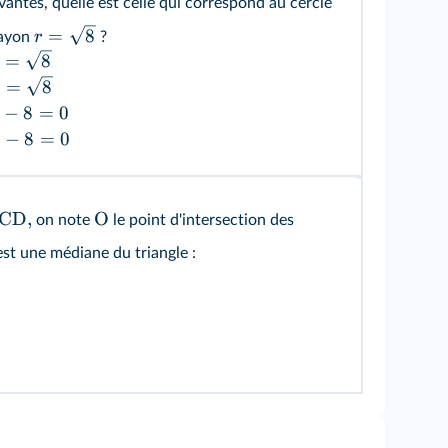
vantes, quelle est celle qui correspond au cercle
=
8
r
rayon
?
=
8
=
8
−
8
=
0
−
8
=
0
CD,
O
on note
le point d'intersection des
st une médiane du triangle :