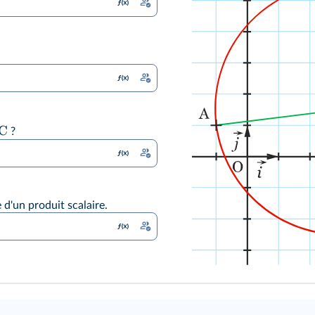
C
?
e d'un produit scalaire.