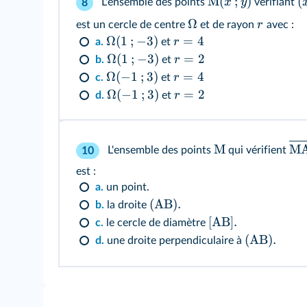
M
(
;
)
(
x
y
L'ensemble des points
vérifiant
8
Ω
r
est un cercle de centre
et de rayon
avec :
Ω
(
1
;
−
3
)
=
4
r
a.
et
Ω
(
1
;
−
3
)
=
2
r
b.
et
Ω
(
−
1
;
3
)
=
4
r
c.
et
Ω
(
−
1
;
3
)
=
2
r
d.
et
M
M
L'ensemble des points
qui vérifient
10
est :
a.
un point.
(AB).
b.
la droite
[AB].
c.
le cercle de diamètre
(AB).
d.
une droite perpendiculaire à