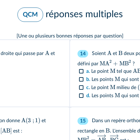
réponses multiples
QCM
[Une ou plusieurs bonnes réponses par question]
A
A
B
 droite qui passe par
et
Soient
et
deux po
14
2
2
MA
+
MB
défini par
?
M
A
a.
Le point
tel que
M
b.
Les points
qui sont 
M
c.
Le point
milieu de
M
d.
Les points
qui sont
A
(
3
;
1
)
on donne
et
Dans un repère orth
15
[AB]
B.
e
est :
rectangle en
L'ensemble d
2
MB
=
AB
⋅
BC