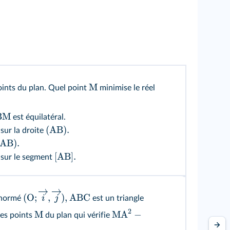
M
ints du plan. Quel point
minimise le réel
BM
est équilatéral.
(AB).
sur la droite
(AB).
[AB].
 sur le segment
(
O
;
,
)
,
ABC
i
j
onormé
est un triangle
2
M
MA
−
es points
du plan qui vérifie