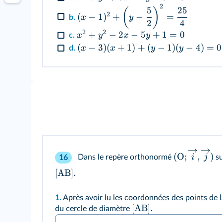
2
5
25
(
)
2
(
−
1
)
+
−
=
x
y
b.
2
4
2
2
+
−
2
−
5
+
1
=
0
x
y
x
y
c.
(
−
3
)
(
+
1
)
+
(
−
1
)
(
−
4
)
=
0
x
x
y
y
d.
(
O
;
,
)
i
j
Dans le repère orthonormé
su
16
[AB].
1.
Après avoir lu les coordonnées des points de 
[AB].
du cercle de diamètre