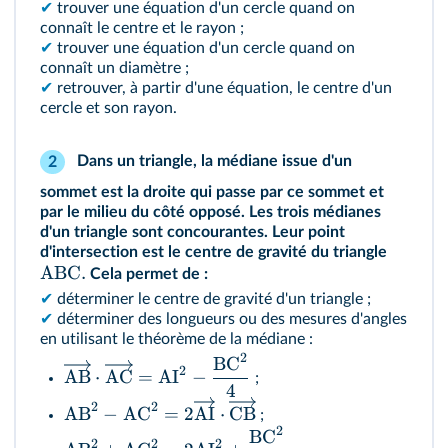
✔
trouver une équation d'un cercle quand on
connaît le centre et le rayon ;
✔
trouver une équation d'un cercle quand on
connaît un diamètre ;
✔
retrouver, à partir d'une équation, le centre d'un
cercle et son rayon.
Dans un triangle, la médiane issue d'un
2
sommet est la droite qui passe par ce sommet et
par le milieu du côté opposé. Les trois médianes
d'un triangle sont concourantes. Leur point
d'intersection est le centre de gravité du triangle
ABC.
Cela permet de :
✔
déterminer le centre de gravité d'un triangle ;
✔
déterminer des longueurs ou des mesures d'angles
en utilisant le théorème de la médiane :
2
BC
2
AB
⋅
AC
=
AI
−
;
4
2
2
AB
−
AC
=
2
AI
⋅
CB
;
2
BC
2
2
2