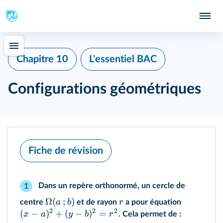
Chapitre 10
L'essentiel BAC
Configurations géométriques
Fiche de révision
Dans un repère orthonormé, un cercle de
1
Ω
(
;
)
a
b
r
centre
et de rayon
a pour équation
2
2
2
(
−
)
+
(
−
)
=
.
x
a
y
b
r
Cela permet de :