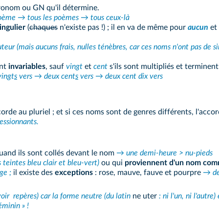
ronom ou GN qu'il détermine.
oème → tous les poèmes → tous ceux-là
ingulier
(
chaques
n'existe pas !) ; il en va de même pour
aucun
et
auteur (mais aucuns frais, nulles ténèbres, car ces noms n'ont pas de si
nt
invariables
, sauf
vingt
et
cent
s'ils sont multipliés et termine
vingt
s
vers → deux cent
s
vers → deux cent dix vers
accorde au pluriel ; et si ces noms sont de genres différents, l'acc
essionnants.
and ils sont collés devant le nom
→ une demi-heure > nu-pieds
s teintes bleu clair et bleu‑vert)
ou qui
proviennent d'un nom co
ge ;
il existe des
exceptions
: rose, mauve, fauve et pourpre
→ de
voir
repères
) car la forme neutre (du latin
ne uter
: ni l'un, ni l'autr
éminin » !