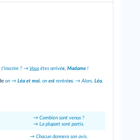
t'inscrire ? →
Vous
êtes arrivé
e
,
Madame
!
 de
on
→
Léa et moi
, on
est
rentré
es
. → Alors,
Léa
,
→ Combien sont venus ?
→ La plupart sont partis.
→ Chacun donnera son avis.