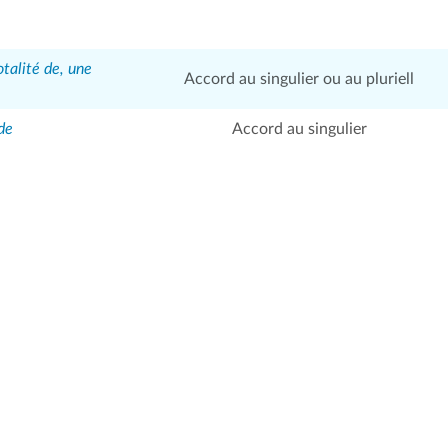
otalité de, une
Accord au singulier ou au pluriell
nde
Accord au singulier