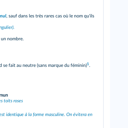
nul
, sauf dans les très rares cas où le nom qu'ils
ngulier).
nt un nombre.
1
ord se fait au neutre (sans marque du féminin)
.
mmun
s toits roses
e) est identique à la forme masculine. On évitera en