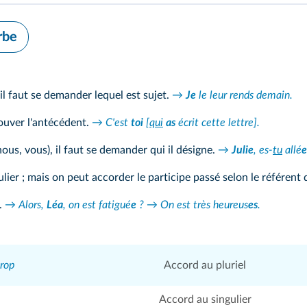
rbe
il faut se demander lequel est sujet.
→
Je
le leur rends demain.
trouver l'antécédent.
→ C'est
toi
[
qui
as
écrit cette lettre].
 nous, vous), il faut se demander qui il désigne.
→
Julie
, es-
tu
allé
e
ier ; mais on peut accorder le participe passé selon le référent
s.
→ Alors,
Léa
, on est fatigué
e
? → On est très heureus
es
.
trop
Accord au pluriel
Accord au singulier