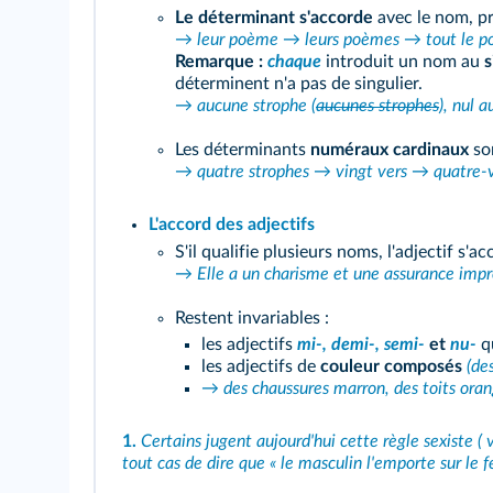
Le déterminant s'accorde
avec le nom, p
→ leur poème → leurs poèmes → tout le p
Remarque :
chaque
introduit un nom au
s
déterminent n'a pas de singulier.
→ aucune strophe (
aucunes strophes
), nul 
Les déterminants
numéraux cardinaux
so
→ quatre strophes → vingt vers → quatre-
L'accord des adjectifs
S'il qualifie plusieurs noms, l'adjectif s'
→ Elle a un charisme et une assurance impr
Restent invariables :
les adjectifs
mi-, demi-, semi-
et
nu-
qu
les adjectifs de
couleur composés
(de
→ des chaussures marron, des toits oran
1.
Certains jugent aujourd'hui cette règle sexiste ( 
tout cas de dire que « le masculin l'emporte sur le f