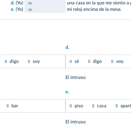
d.
(Yo)
una casa en la que me siento a 
e.
(Yo)
mi reloj encima de la mesa.
d.
digo
soy
sé
digo
voy
El intruso:
e.
bar
piso
casa
apar
El intruso: