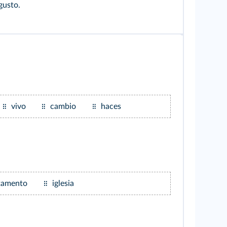
gusto.
vivo
cambio
haces
tamento
iglesia