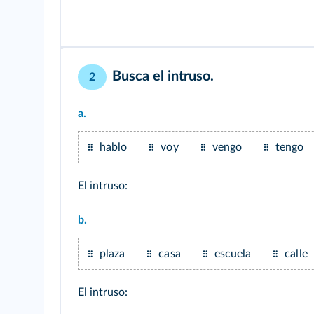
Busca el intruso.
2
a.
hablo
voy
vengo
tengo
El intruso:
b.
plaza
casa
escuela
calle
El intruso: