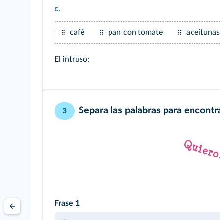
c.
café
pan con tomate
aceitunas
El intruso:
Separa las palabras para encontra
3
Frase 1