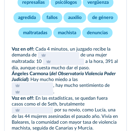
represalias
psicólogos
vergüenza
agredida
fallos
auxilio
de género
maltratadas
machista
denuncias
Voz en off:
Cada 4 minutos, un juzgado recibe la
demanda de
de una mujer
maltratada: 10
a la hora, 391 al
día, aunque cuesta mucho dar el paso.
Ángeles Carmona (
del Observatorio Violencia Poder
Judicial
):
Hay mucho miedo a las
, hay mucho sentimiento de
.
Voz en off:
En las estadísticas, se quedan fuera
casos como el de Seth, brutalmente
por su novio, como Lucía, una
de las 44 mujeres asesinadas el pasado año. Vivía en
Baleares, la comunidad con mayor tasa de violencia
machista, seguida de Canarias y Murcia.