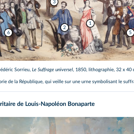
3
1
2
6
5
édéric Sorrieu,
Le Suffrage universel
, 1850, lithographie, 32 x 40
rie de la République, qui veille sur une urne symbolisant le suffr
oritaire de Louis‑Napoléon Bonaparte