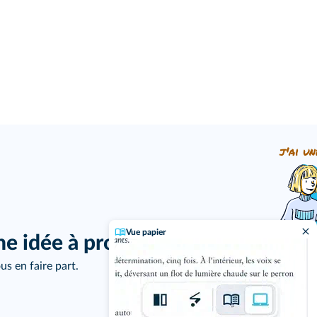
j'ai un
Vue papier
ne idée à proposer ?
us en faire part.