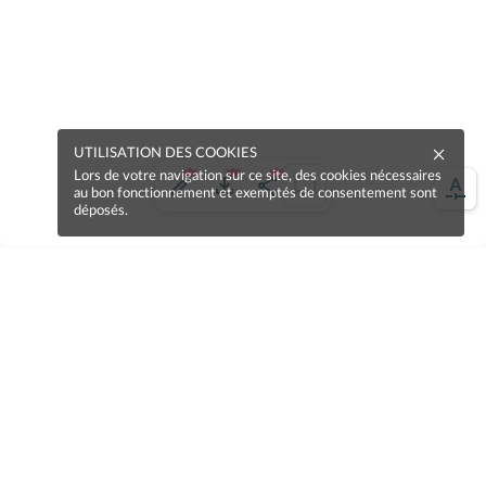
UTILISATION DES COOKIES
Lors de votre navigation sur ce site, des cookies nécessaires
au bon fonctionnement et exemptés de consentement sont
déposés.
Une erreur sur la page ?
Une idée à proposer ?
Nos manuels sont collaboratifs, n'hésitez pas à
nous en faire part.
Je contribue !