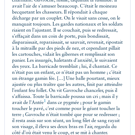
charmant. Gavroche, fusillé, taquinait la fusillade. Il
avait l'air de s'amuser beaucoup. C'était le moineau
becquetant les chasseurs. Il répondait à chaque
décharge par un couplet. On le visait sans cesse, on le
manquait toujours. Les gardes nationaux et les soldats
riaient en l'ajustant. Il se couchait, puis se redressait,
s'effaçait dans un coin de porte, puis bondissait,
disparaissait, reparaissait, se sauvait, revenait, ripostait
à la mitraille par des pieds de nez, et cependant pillait
les cartouches, vidait les gibernes et remplissait son
panier. Les insurgés, haletants d'anxiété, le suivaient
des yeux. La barricade tremblait ; lui, il chantait. Ce
n'était pas un enfant, ce n'était pas un homme ; c'était
un étrange gamin fée. […] Une balle pourtant, mieux
ajustée ou plus traître que les autres, finit par atteindre
l'enfant feu follet. On vit Gavroche chanceler, puis il
s'affaissa. Toute la barricade poussa un cri ; mais il y
1
avait de l'Antée
dans ce pygmée ; pour le gamin
toucher le pavé, c'est comme pour le géant toucher la
terre ; Gavroche n'était tombé que pour se redresser ;
il resta assis sur son séant, un long filet de sang rayait
son visage, il éleva ses deux bras en l'air, regarda du
côté d'où était venu le coup, et se mit à chanter.