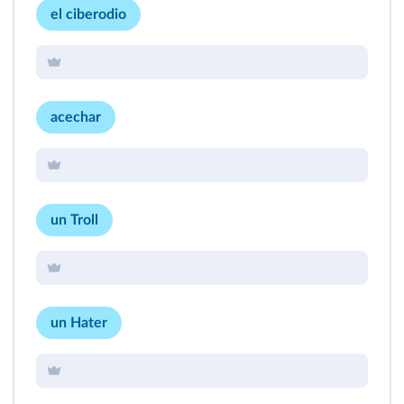
el ciberodio
acechar
un Troll
un Hater