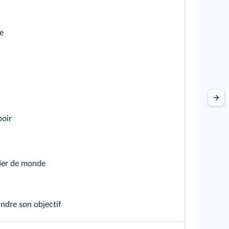
e
poir
er de monde
indre son objectif