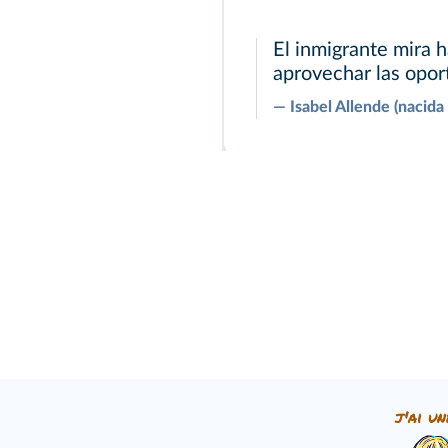
El inmigrante mira h
aprovechar las opor
―
Isabel Allende (nacida 
j'ai un