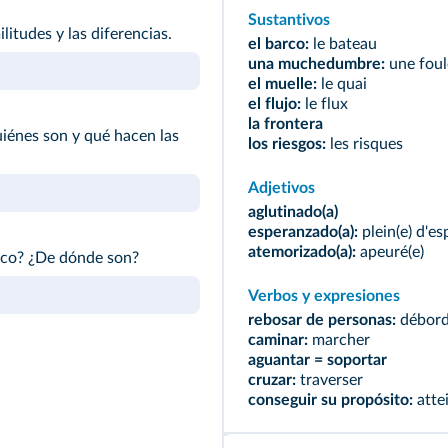
Sustantivos
litudes y las diferencias.
el barco:
le bateau
una muchedumbre:
une foul
el muelle:
le quai
el flujo:
le flux
la frontera
uiénes son y qué hacen las
los riesgos:
les risques
Adjetivos
aglutinado(a)
esperanzado(a):
plein(e) d'es
atemorizado(a):
apeuré(e)
rco? ¿De dónde son?
Verbos y expresiones
rebosar de personas:
débord
caminar:
marcher
aguantar = soportar
cruzar:
traverser
conseguir su propósito:
atte