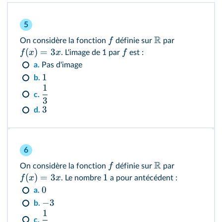
5
R
f
On considère la fonction
définie sur
par
(
)
=
3
f
x
x
f
. L'image de 1 par
est :
a.
Pas d'image
1
b.
1
c.
3
3
d.
6
R
f
On considère la fonction
définie sur
par
(
)
=
3
1
f
x
x
. Le nombre
a pour antécédent :
0
a.
−
3
b.
1
c.