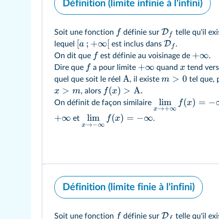
Définition (limite infinie à l'infini)
D
f
Soit une fonction
définie sur
telle qu'il ex
f
[
;
+
∞
[
D
a
lequel
est inclus dans
.
f
+
∞
f
On dit que
est définie au voisinage de
.
+
∞
f
x
Dire que
a pour limite
quand
tend ver
A
>
0
m
quel que soit le réel
, il existe
tel que,
>
(
)
>
A
.
x
m
f
x
, alors
lim
(
)
=
−
f
x
On définit de façon similaire
→
+
∞
x
+
∞
lim
(
)
=
−
∞
f
x
et
.
→
−
∞
x
Définition (limite finie à l'infini)
D
f
Soit une fonction
définie sur
telle qu'il exi
f