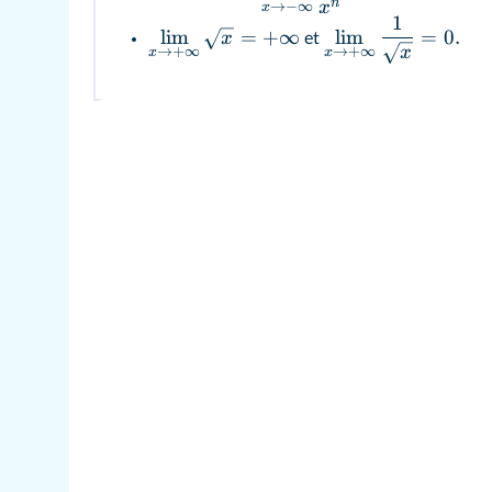
n
→
−
∞
x
x
1
lim
=
+
∞
lim
=
0.
x
et
→
+
∞
→
+
∞
x
x
x