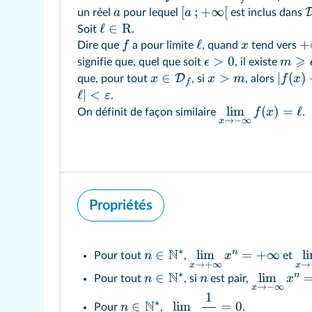
[
;
+
∞
[
a
a
un réel
pour lequel
est inclus dans
ℓ
∈
R
Soit
.
ℓ
+
f
x
Dire que
a pour limite
, quand
tend vers
⩾
>
0
ϵ
m
signifie que, quel que soit
, il existe
∈
>
∣
(
)
D
x
x
m
f
x
que, pour tout
, si
, alors
f
ℓ
∣
<
ε
.
lim
(
)
=
ℓ
f
x
On définit de façon similaire
.
→
−
∞
x
Propriétés
∗
N
n
∈
lim
=
+
∞
l
n
x
Pour tout
,
et
→
+
∞
→
x
x
∗
N
n
∈
lim
n
n
x
Pour tout
, si
est pair,
→
−
∞
x
1
∗
N
∈
lim
=
0
n
Pour
,
.