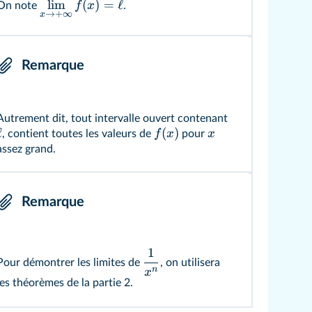
lim
(
)
=
ℓ
f
x
On note
.
→
+
∞
x
Remarque
Autrement dit, tout intervalle ouvert contenant
ℓ
(
)
f
x
x
, contient toutes les valeurs de
pour
assez grand.
Remarque
1
Pour démontrer les limites de
, on utilisera
n
x
les théorèmes de la partie 2.