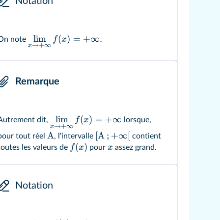
Notation
lim
(
)
=
+
∞.
f
x
On note
→
+
∞
x
Remarque
lim
(
)
=
+
∞
f
x
Autrement dit,
lorsque,
→
+
∞
x
A
[
A
;
+
∞
[
pour tout réel
, l'intervalle
contient
(
)
f
x
x
toutes les valeurs de
pour
assez grand.
Notation