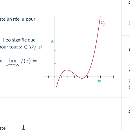
a
iste un réel
pour
+
∞
s
signifie que,
∈
D
x
 pour tout
, si
f
∞
lim
(
)
=
f
x
,
→
−
∞
x
ste