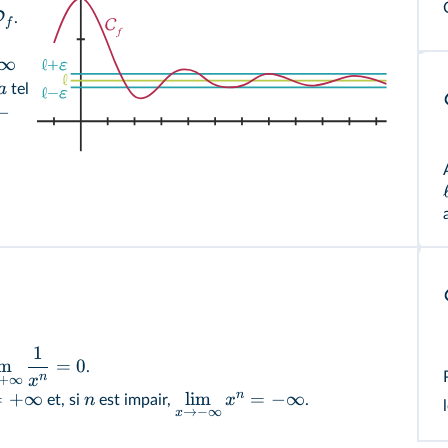
D
.
f
∞
a
tel
−
1
im
=
0
.
n
+
∞
x
n
=
+
∞
lim
=
−
∞
n
x
et, si
est impair,
.
→
−
∞
x