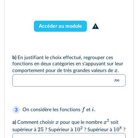
Accéder au module
b)
En justifiant le choix effectué, regrouper ces
fonctions en deux catégories en s'appuyant sur leur
x
comportement pour de très grandes valeurs de
.
.
f
i
On considère les fonctions
et
3
2
x
x
a)
Comment choisir
pour que le nombre
soit
2
8
25
1
0
1
0
supérieur à
? Supérieur à
? Supérieur à
?