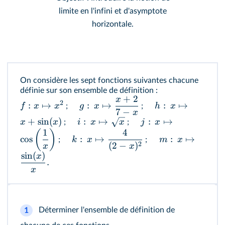
limite en l'infini et d'asymptote
horizontale.
On considère les sept fonctions suivantes chacune
définie sur son ensemble de définition :
+
2
x
2
:
↦
:
↦
:
↦
f
x
x
g
x
h
x
;
;
7
−
x
+
sin
(
)
:
↦
:
↦
x
x
i
x
x
j
x
;
;
1
4
(
)
cos
:
↦
:
↦
k
x
m
x
;
;
2
(
2
−
)
x
x
sin
(
)
x
.
x
Déterminer l'ensemble de définition de
1