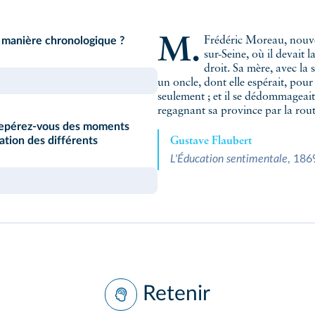
M. Frédéric Moreau, nouvellement reçu bachelier, s'en retournait à Nogent-
de manière chronologique ?
sur-Seine, où il devait 
droit. Sa mère, avec la
un oncle, dont elle espérait, pour lu
seulement ; et il se dédommageait
regagnant sa province par la rout
u repérez-vous des moments
ation des différents
Gustave Flaubert
L'Éducation sentimentale
, 186
Retenir