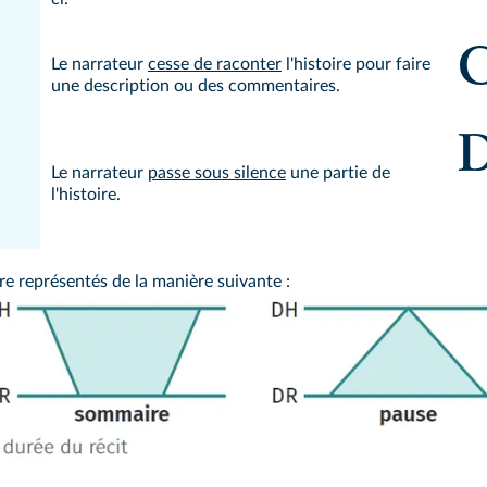
Cosette était maigre et blême. Elle a
Le narrateur
cesse de raconter
l'histoire pour faire
une description ou des commentaires.
Deux jours se passèrent, elle n'ava
Le narrateur
passe sous silence
une partie de
l'histoire.
re représentés de la manière suivante :