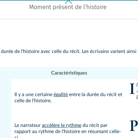
durée de l'histoire avec celle du récit. Les écrivains varient ains
Caractéristiques
Il hoche la tête, il plisse les paupières, les lèvres…
Il y a une certaine
égalité
entre la durée du récit et
l
celle de l'histoire.
Pendant environ trois mois, la veuve Vauquer
Le narrateur
accélère le rythme
du récit par
rapport au rythme de l'histoire en résumant celle-
ci.