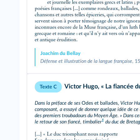
et journelle les exemplaires grecs et latins ; p
poésies françaises [...] comme rondeaux, ballades, 
chansons et autres telles épiceries, qui corrompent
servent sinon à porter témoignage de notre ignora
inconnues encore de la Muse française, d'un luth 
grecque et romaine : et qu'il n'y ait vers où n'app
et antique érudition.
Joachim du Bellay
Défense et illustration de la langue française
, 1
Victor Hugo,
« La fiancée d
Texte C
Dans la préface de ses
Odes et ballades,
Victor Hug
composant, a essayé de donner quelque idée de ce
des premiers troubadours du Moyen Âge. » Dans ce
1
le retour de son fiancé,
timbalier
du duc de Bretag
[...] « Le duc triomphant nous rapporte