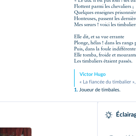
« Le duc n'est pas loin : ses b
Flottent parmi les chevaliers ;
Quelques enseignes prisonnièr
Honteuses, passent les derniè
Mes sœurs ! voici les timbalie
Elle dit, et sa vue errante
Plonge, hélas ! dans les rangs p
Puis, dans la foule indifférente
Elle tomba, froide et mouran
Les timbaliers étaient passés.
Victor Hugo
« La fiancée du timbalier »
1.
Joueur de timbales.
Éclaira