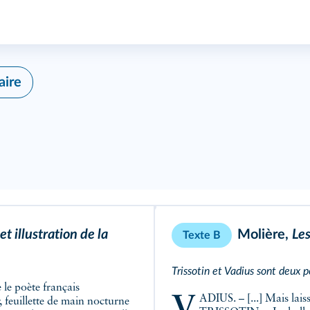
ire
t illustration de la
Molière,
Le
Texte B
Trissotin et Vadius sont deux 
 le poète français
VADIUS. – [...] Mais lai
, feuillette de main nocturne