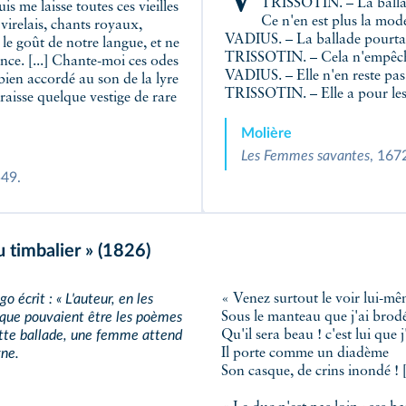
TRISSOTIN. – La ballad
uis me laisse toutes ces vieilles
Ce n'en est plus la mode
virelais, chants royaux,
VADIUS. – La ballade pourta
 le goût de notre langue, et ne
TRISSOTIN. – Cela n'empêche
nce. [...] Chante-moi ces odes
VADIUS. – Elle n'en reste pas
bien accordé au son de la lyre
TRISSOTIN. – Elle a pour les
araisse quelque vestige de rare
Molière
Les Femmes savantes
, 167
549.
u timbalier » (1826)
o écrit : « L'auteur, en les
« Venez surtout le voir lui-m
 que pouvaient être les poèmes
Sous le manteau que j'ai brod
tte ballade, une femme attend
Qu'il sera beau ! c'est lui que j
ne.
Il porte comme un diadème
Son casque, de crins inondé ! [.