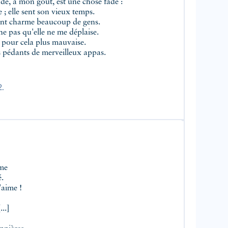
e, à mon goût, est une chose fade :
 ; elle sent son vieux temps.
nt charme beaucoup de gens.
 pas qu'elle ne me déplaise.
 pour cela plus mauvaise.
 pédants de merveilleux appas.
2.
ême
é.
'aime !
..]