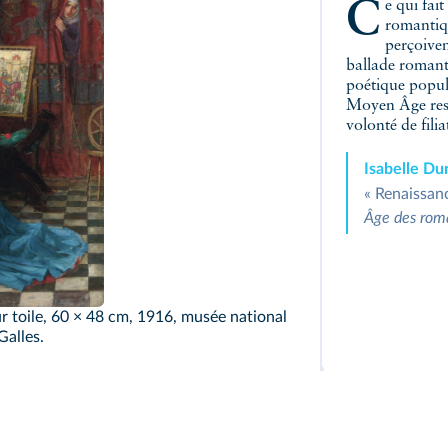
Ce qui fait la valeur essentielle de la ballade, aux yeux des
romantiqu
perçoiven
ballade romant
poétique popula
Moyen Âge reste
volonté de filia
Isabelle Du
« Renaissanc
Âge des rom
sur toile, 60 × 48 cm, 1916, musée national
Galles.