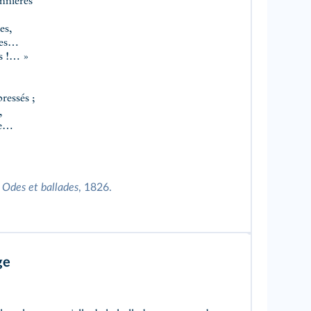
annières
es,
res…
rs !… »
ressés ;
,
te…
,
Odes et ballades
, 1826.
ge